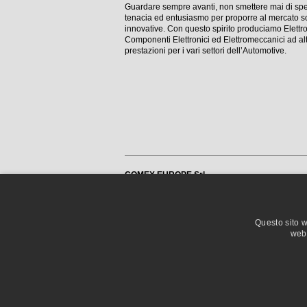
Guardare sempre avanti, non smettere mai di spe
tenacia ed entusiasmo per proporre al mercato so
innovative. Con questo spirito produciamo Elettrov
Componenti Elettronici ed Elettromeccanici ad al
prestazioni per i vari settori dell’Automotive.
COMEX EUROPE Srl
Via San Lodovico, 6
42010 Rio Saliceto (RE) Italy
Phone +39.0522.643710
Phone +39.0522.631433
Fax +39.0522.637603
Questo sito w
info@comex-europe.com
web 
P.I. - VAT 02755210362
WHISTLEBLOWING
TRASPARENZA AIUTI DI STATO