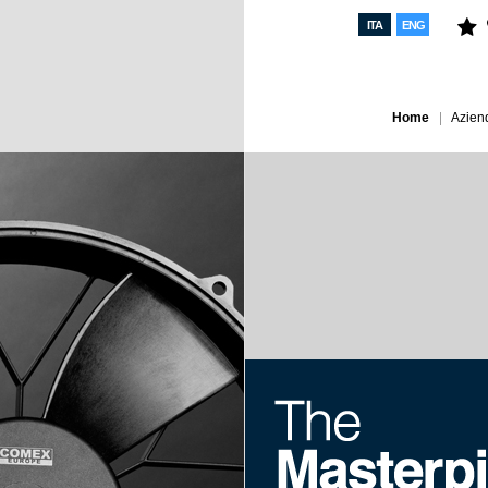
ITA
ENG
Home
Azien