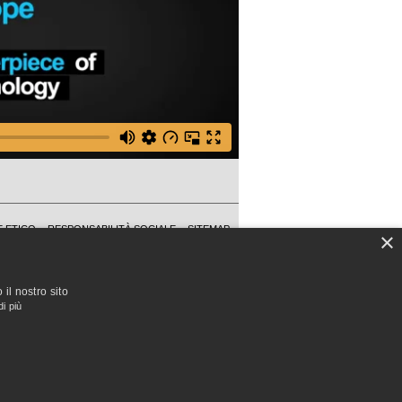
 ETICO
RESPONSABILITÀ SOCIALE
SITEMAP
×
COPYRIGHT
PRIVACY
COOKIE POLICY
FAQ
il nostro sito
di più