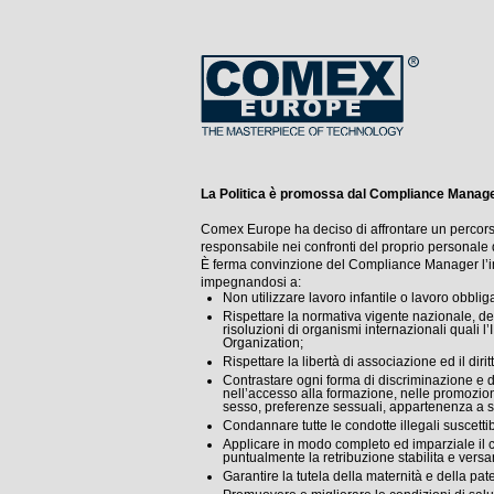
La Politica è promossa dal Compliance Manag
Comex Europe ha deciso di affrontare un percors
responsabile nei confronti del proprio personale
È ferma convinzione del Compliance Manager l’imp
impegnandosi a:
Non utilizzare lavoro infantile o lavoro obblig
Rispettare la normativa vigente nazionale, del
risoluzioni di organismi internazionali quali 
Organization;
Rispettare la libertà di associazione ed il dirit
Contrastare ogni forma di discriminazione e di
nell’accesso alla formazione, nelle promozioni
sesso, preferenze sessuali, appartenenza a sin
Condannare tutte le condotte illegali suscettibil
Applicare in modo completo ed imparziale il co
puntualmente la retribuzione stabilita e versando
Garantire la tutela della maternità e della pa