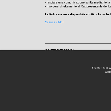
- lasciare una comunicazione scritta mediante la
- rivolgersi direttamente al Rappresentante dei L
La Politica è resa disponibile a tutti coloro che
Scarica il PDF
COMEX EUROPE Srl
Via San Lodovico, 6
42010 Rio Saliceto (RE) Italy
Phone +39.0522.643710
Phone +39.0522.631433
Fax +39.0522.637603
Questo sito w
info@comex-europe.com
web 
P.I. - VAT 02755210362
WHISTLEBLOWING
TRASPARENZA AIUTI DI STATO
SOSTEGNO DEGLI INVESTIMENTI PRODUTTIVI FINALI