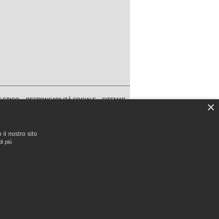
 ETICO
RESPONSABILITÀ SOCIALE
SITEMAP
×
COPYRIGHT
PRIVACY
COOKIE POLICY
FAQ
il nostro sito
di più