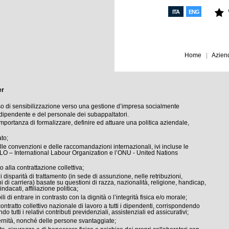
ITA
ENG
Home
Azien
er
o di sensibilizzazione verso una gestione d’impresa socialmente
 dipendente e del personale dei subappaltatori.
ortanza di formalizzare, definire ed attuare una politica aziendale,
ato;
le convenzioni e delle raccomandazioni internazionali, ivi incluse le
l’ILO – International Labour Organization e l’ONU - United Nations
to alla contrattazione collettiva;
 disparità di trattamento (in sede di assunzione, nelle retribuzioni,
 di carriera) basate su questioni di razza, nazionalità, religione, handicap,
dacati, affiliazione politica;
i di entrare in contrasto con la dignità o l’integrità fisica e/o morale;
ntratto collettivo nazionale di lavoro a tutti i dipendenti, corrispondendo
 tutti i relativi contributi previdenziali, assistenziali ed assicurativi;
ternità, nonché delle persone svantaggiate;