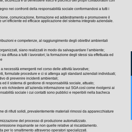
e, sicurezza e di benessere fisico e psichico dei propri collaboratori con
egno nei confronti della responsabilità sociale conformandosi a tutti i
azione, comunicazione, formazione ed addestramento e promuovere il
re un’efficiente ed efficace applicazione del sistema integrato aziendale.
tribuzioni e competenze, al raggiungimento degli obiettivi ambientali
tti organizzati, siano realizzati in modo da salvaguardare l’ambiente;
sia diffusa a tutti i lavoratori; la formazione degli stessi sia effettuata ed
ne
za a necessità emergenti nel corso delle attività lavorative;
nti, formulate procedure e ci si attenga agli standard aziendali individuati;
ttivo di prevenire incidenti ambientali;
 ed il sistema di gestione di responsabilità sociale, attuato;
ze e/o richiedere all’azienda informazione sul SGA così come rivolgersi ai
nsabilità sociale i cui contatti sono pubblici e reperibili nella bacheca
 di rifiuti solidi, prevalentemente materiali rimossi da apparecchiature
ttimizzazione del processo di produzione automatizzato.
emissione inquinante se non quelle relative al riscaldamento.
da per lo smaltimento attraverso operatori specializzati.