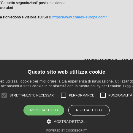
 “Cassetta segnalazioni” posta in azienda
avoratori
 la richiedono e visibile sul SITO
https://www.comex-europe.com/
POLITICA AZIENDALE
CODICE
INFORMATIVA CLIENTI FORNITORI
Questo sito web utilizza cookie
eb utilizza i cookie per migliorare la tua esperienza di navigazione. Utilizzando 
acconsenti a tutti i cookie in conformità con la nostra policy per i cookie.
Leggi 
STRETTAMENTE NECESSARI
PERFORMANCE
FUNZIONALITÀ
ACCETTA TUTTO
RIFIUTA TUTTO
ZZATI ALL'INNOVAZIONE DELLE IMPRESE
MOSTRA DETTAGLI
POWERED BY COOKIESCRIPT