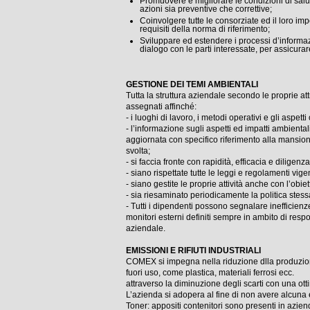
Promuovere e migliorare le condizioni di salut
azioni sia preventive che correttive;
Coinvolgere tutte le consorziate ed il loro imp
requisiti della norma di riferimento;
Sviluppare ed estendere i processi d’inform
dialogo con le parti interessate, per assicura
GESTIONE DEI TEMI AMBIENTALI
Tutta la struttura aziendale secondo le proprie at
assegnati affinché:
- i luoghi di lavoro, i metodi operativi e gli aspe
- l’informazione sugli aspetti ed impatti ambientali 
aggiornata con specifico riferimento alla mansio
svolta;
- si faccia fronte con rapidità, efficacia e diligen
- siano rispettate tutte le leggi e regolamenti vige
- siano gestite le proprie attività anche con l’obie
- sia riesaminato periodicamente la politica stessa
- Tutti i dipendenti possono segnalare inefficien
monitori esterni definiti sempre in ambito di respo
aziendale.
EMISSIONI E RIFIUTI INDUSTRIALI
COMEX si impegna nella riduzione dlla produzione
fuori uso, come plastica, materiali ferrosi ecc.
attraverso la diminuzione degli scarti con una o
L’azienda si adopera al fine di non avere alcuna 
Toner: appositi contenitori sono presenti in azien