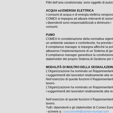
Filtri dell’aria condizionata: sono oggetto di puli
ACQUA ed ENERGIA ELETTRICA
I consumi di acqua e di energia elettrica vengono
COMEX si impegna ad attuare interventi di raziona
i dipendenti sono responsabilizzati a diminuire i
consumi.
FUMO
COMEX in considerazione della normativa vigente in
un ambiente salutare e confortevole, ha previsto il
Il compliance manager si impegna affinché la pol
attraverso l’implementazione di un Sistema di gest
Il compliance manager garantisce la condivisione,
stakeholder del proprio Sistema di Gestione per la
MODALITÀ DI INOLTRO DELLA SEGNALAZION
L’Organizzazione ha nominato un Rappresentante d
i suggerimenti dei lavoratori relativamente alla r
Nell’esercizio di queste funzioni il Rappresentant
lavoro.
L’Organizzazione ha nominato un Rappresentante d
i suggerimenti dei lavoratori relativamente alla r
Nell’esercizio di queste funzioni il Rappresentant
lavoro.
Tutti i dipendenti e gli stakeholder di Comex Eu
- scrivere a:
l.cocconcelli@comex-europe.com